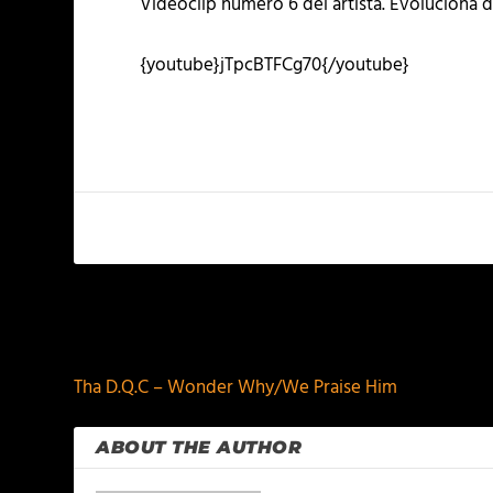
Videoclip numero 6 del artista. Evoluciona d
{youtube}jTpcBTFCg70{/youtube}
PREVIOUS
Tha D.Q.C – Wonder Why/We Praise Him
ABOUT THE AUTHOR