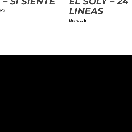
 – SI SIENTE
EL SOLY – 24
LINEAS
2013
May 6, 2013
ields are marked
*