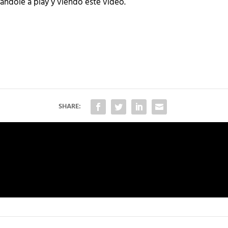
ándole a play y viendo este video.
SHARE: