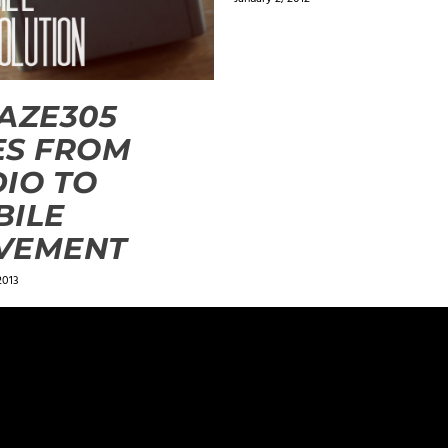
AZE305
ES FROM
IO TO
BILE
VEMENT
2013
ields are marked
*