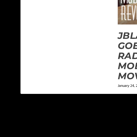
JBL
GO
RAD
MO
MO
January 24, 
LEAVE A REPLY
Your email address will not be published.
Required f