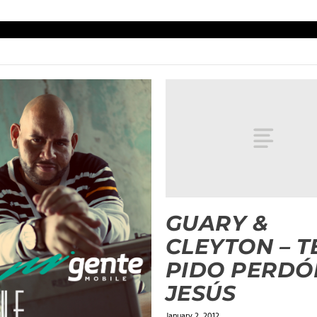
GUARY &
CLEYTON – T
PIDO PERDÓ
JESÚS
January 2, 2012