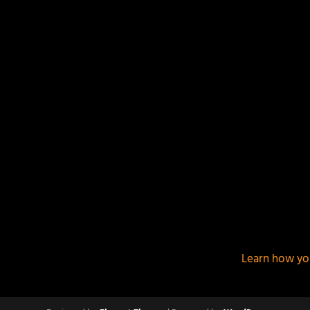
This site uses Akismet to reduce spam.
Learn how yo